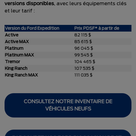
versions disponibles
, avec leurs équipements clés
et leur tarif :
Version du Ford Expedition
Prix PDSF* à partir de
Active
82 115 $
Active MAX
85 615 $
Platinum
96 045 $
Platinum MAX
99 545 $
Tremor
104 465 $
King Ranch
107 535 $
King Ranch MAX
111 035 $
CONSULTEZ NOTRE INVENTAIRE DE
VÉHICULES NEUFS