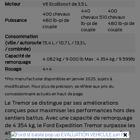
Moteur
V6 EcoBoost de 3,5 L
440
400
400 chevaux
chevaux 510
chevaux
Puissance
480 lb-pi de
lb-pi de
480 lb-pi de
couple
couple
couple
Consommation
(ville / autoroute
15,4 L / 10,7 L / 13,3 L
/ combinée)
Capacité de
4 082 kg / 9 000 lb Max : 4 354 kg / 9 599lb
remorquage
Rouage
4×4
*Prix manufacturier disponibles en janvier 2025, sujets à
modification. Pour plus de précision, se référer aux prix du
concessionnaire actuels en haut de page.
Le Tremor se distingue par ses améliorations
conçues pour maximiser les performances hors des
sentiers battus. Avec une capacité de remorquage
de 4 354 kg, le Ford Expedition Tremor surpasse les
attentes des conducteurs les plus exigeants. Bien
×