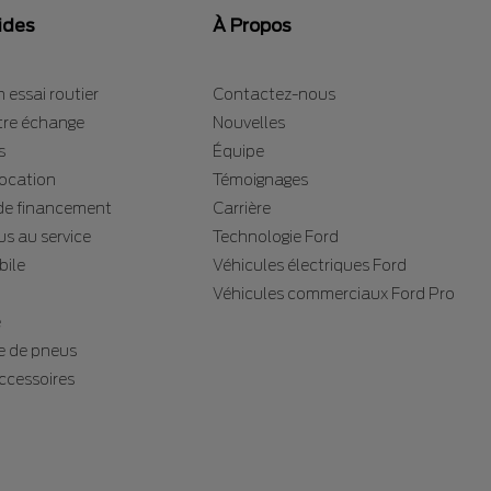
ides
À Propos
 essai routier
Contactez-nous
tre échange
Nouvelles
s
Équipe
location
Témoignages
e financement
Carrière
s au service
Technologie Ford
bile
Véhicules électriques Ford
Véhicules commerciaux Ford Pro
e
 de pneus
accessoires