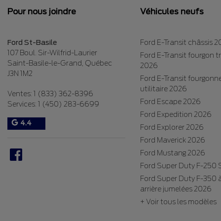
Pour nous joindre
Véhicules neufs
Ford St-Basile
Ford E-Transit châssis 
107 Boul. Sir-Wilfrid-Laurier
Ford E-Transit fourgon 
Saint-Basile-le-Grand
,
Québec
2026
J3N 1M2
Ford E-Transit fourgonn
utilitaire 2026
Ventes:
1 (833) 362-8396
Ford Escape 2026
Services:
1 (450) 283-6699
Ford Expedition 2026
4.4
Ford Explorer 2026
Ford Maverick 2026
Ford Mustang 2026
Ford Super Duty F-250
Ford Super Duty F-350 
arrière jumelées 2026
+ Voir tous les modèles