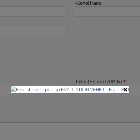
Kilométrage
Taille (Ex: 275/70R18)
*
×