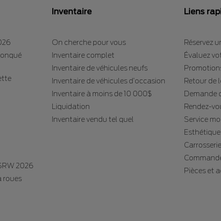
Inventaire
Liens rap
2026
On cherche pour vous
Réservez un
tronqué
Inventaire complet
Évaluez vo
Inventaire de véhicules neufs
Promotion
ette
Inventaire de véhicules d’occasion
Retour de 
Inventaire à moins de 10 000$
Demande d
Liquidation
Rendez-vou
Inventaire vendu tel quel
Service mo
Esthétique
Carrosseri
Commande
 SRW 2026
Pièces et 
à roues