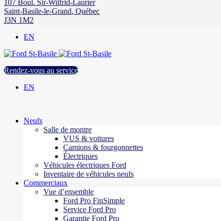
107 Boul. Sir-Wilfrid-Laurier
Saint-Basile-le-Grand
,
Québec
J3N 1M2
EN
Rendez-vous au service
EN
Neufs
Salle de montre
VUS & voitures
Camions & fourgonnettes
Électriques
Véhicules électriques Ford
Inventaire de véhicules neufs
Commerciaux
Vue d’ensemble
Ford Pro FinSimple
Service Ford Pro
Garantie Ford Pro