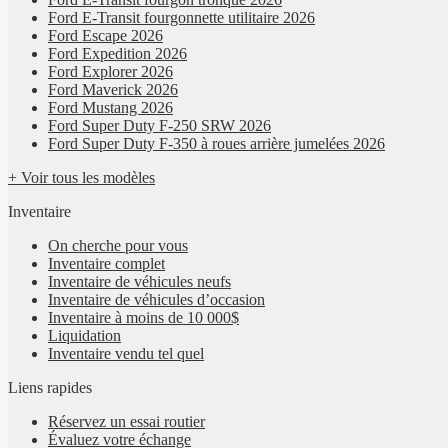
Ford E-Transit fourgonnette utilitaire 2026
Ford Escape 2026
Ford Expedition 2026
Ford Explorer 2026
Ford Maverick 2026
Ford Mustang 2026
Ford Super Duty F-250 SRW 2026
Ford Super Duty F-350 à roues arrière jumelées 2026
+ Voir tous les modèles
Inventaire
On cherche pour vous
Inventaire complet
Inventaire de véhicules neufs
Inventaire de véhicules d’occasion
Inventaire à moins de 10 000$
Liquidation
Inventaire vendu tel quel
Liens rapides
Réservez un essai routier
Évaluez votre échange