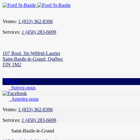
Ventes:
1 (833) 362-8396
Services:
1 (450) 283-6699
107 Boul. Sir-Wilfrid-Laurier
Saint-Basile-le-Grand
,
Québec
J3N 1M2
4.4
Suivez-nous
Appelez-nous
Ventes:
1 (833) 362-8396
Services:
1 (450) 283-6699
Saint-Basile-le-Grand