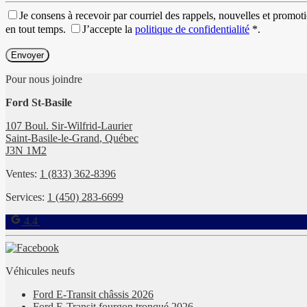
Je consens à recevoir par courriel des rappels, nouvelles et promo
en tout temps.
J’accepte la
politique de confidentialité
*
.
Pour nous joindre
Ford St-Basile
107 Boul. Sir-Wilfrid-Laurier
Saint-Basile-le-Grand
,
Québec
J3N 1M2
Ventes:
1 (833) 362-8396
Services:
1 (450) 283-6699
4.4
Véhicules neufs
Ford E-Transit châssis 2026
Ford E-Transit fourgon tronqué 2026