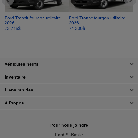
Ford Transit fourgon utilitaire
Ford Transit fourgon utilitaire
Fo
2026
2026
2
73 745
$
74 330
$
75
Véhicules neufs
Inventaire
Liens rapides
À Propos
Pour nous joindre
Ford St-Basile