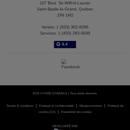
107 Boul. Sir-Wilfrid-Laurier
Saint-Basile-le-Grand
,
Québec
J3N 1M2
Ventes:
1 (833) 362-8396
Services:
1 (450) 283-6699
4.4
2026 © FORD ST-BASILE
| Tous droits réservés.
|
|
|
Termes & conditions
Politique et confidentialité
Désabonnement
Politique de
|
cookies (CA)
Paramétrer les cookies
DÉVELOPPÉ PAR