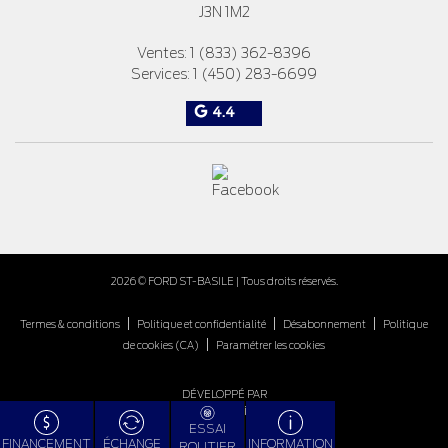
J3N 1M2
Ventes:
1 (833) 362-8396
Services:
1 (450) 283-6699
4.4
2026 © FORD ST-BASILE
| Tous droits réservés.
|
|
|
Termes & conditions
Politique et confidentialité
Désabonnement
Politique
|
de cookies (CA)
Paramétrer les cookies
DÉVELOPPÉ PAR
ESSAI
FINANCEMENT
ÉCHANGE
INFORMATION
ROUTIER