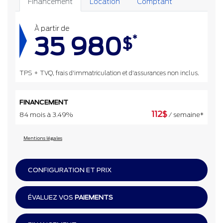
Financement
Location
Comptant
À partir de
35 980
*
$
TPS + TVQ, frais d'immatriculation et d'assurances non inclus.
FINANCEMENT
112
$
84 mois à 3.49%
/ semaine*
Mentions légales
CONFIGURATION ET PRIX
ÉVALUEZ VOS
PAIEMENTS