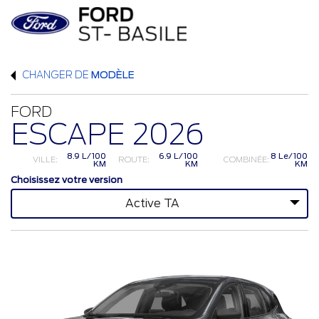
CHANGER DE
MODÈLE
FORD
ESCAPE 2026
8.9 L/100
6.9 L/100
8 Le/100
VILLE:
ROUTE:
COMBINÉE:
KM
KM
KM
Choisissez votre version
Active TA