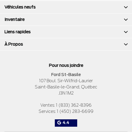
Véhicules neufs
Inventaire
Liens rapides
À Propos
Pour nous joindre
Ford St-Basile
107 Boul. Sir-Wilfrid-Laurier
Saint-Basile-le-Grand
,
Québec
J3N 1M2
Ventes:
1 (833) 362-8396
Services:
1 (450) 283-6699
4.4