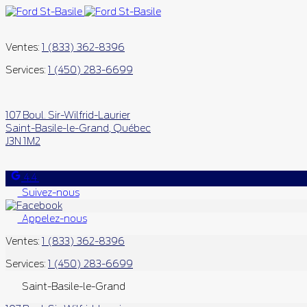
Ventes:
1 (833) 362-8396
Services:
1 (450) 283-6699
107 Boul. Sir-Wilfrid-Laurier
Saint-Basile-le-Grand
,
Québec
J3N 1M2
4.4
Suivez-nous
Appelez-nous
Ventes:
1 (833) 362-8396
Services:
1 (450) 283-6699
Saint-Basile-le-Grand