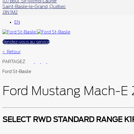
107 Boul. Sir-Wilfrid-Laurier
Saint-Basile-le-Grand
,
Québec
J3N 1M2
EN
Rendez-vous au service
< Retour
PARTAGEZ
Ford St-Basile
Ford
Mustang Mach-E 
SELECT RWD STANDARD RANGE K1