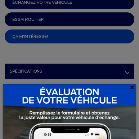
ÉCHANGEZ VOTRE VÉHICULE
ESSAI ROUTIER
ÇA M'INTÉRESSE!
SPÉCIFICATIONS
×
ANNÉE :
2026
ODOMÈTRE:
10 km
TRANSMISSION :
Automatique
MOTRICITÉ :
Traction intégrale
MOTEUR :
3 Cylindres