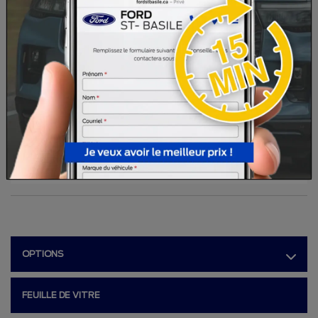
MOTEUR (L) :
1.5
CARBURANT :
Essence
COULEUR EXTÉRIEUR :
Blanc sidéral métallisé (A3)
PORTES :
4
COULEUR INTÉRIEUR:
LN - Bleu platine
NUMÉRO DE STOCK :
26047
NIV :
3FMCR9CN7TRE10759
OPTIONS
FEUILLE DE VITRE