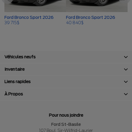
Ford Bronco Sport 2026
Ford Bronco Sport 2026
F
39 715
$
40 840
$
41
Véhicules neufs
Inventaire
Liens rapides
À Propos
Pour nous joindre
Ford St-Basile
107 Boul. Sir-Wilfrid-Laurier