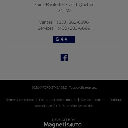
Saint-Basile-le-Grand
,
Québec
J3N 1M2
Ventes:
1 (833) 362-8396
Services:
1 (450) 283-6699
4.4
2026 © FORD ST-BASILE
| Tous droits réservés.
|
|
|
Termes & conditions
Politique et confidentialité
Désabonnement
Politique
|
de cookies (CA)
Paramétrer les cookies
DÉVELOPPÉ PAR