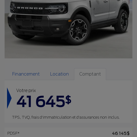
Financement
Location
Comptant
Votre prix
41 645
$
TPS, TVQ, frais d'immatriculation et d'assurances non inclus.
PDSF*
46 145
$