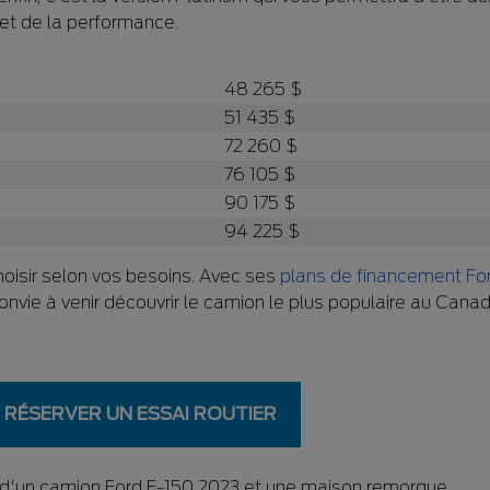
 et de la performance.
48 265 $
51 435 $
72 260 $
76 105 $
90 175 $
94 225 $
oisir selon vos besoins. Avec ses
plans de financement Fo
nvie à venir découvrir le camion le plus populaire au Canad
RÉSERVER UN ESSAI ROUTIER