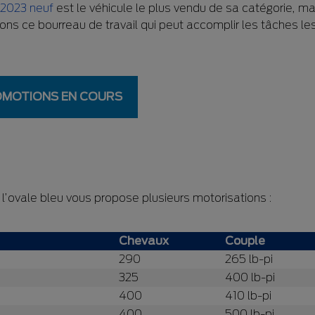
 2023 neuf
est le véhicule le plus vendu de sa catégorie, ma
rons ce bourreau de travail qui peut accomplir les tâches le
OMOTIONS EN COURS
l’ovale bleu vous propose plusieurs motorisations :
Chevaux
Couple
290
265 lb-pi
325
400 lb-pi
400
410 lb-pi
400
500 lb-pi