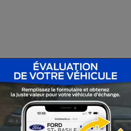
C’est d’ailleurs ce qui revient le plus souvent lorsque nous
rsions : XL, XLT, Lariat, Tremor, King Ranch et Platinum. Pou
5 ans du Ford F-150. Charles Jolicoeur, dans
L’Annuel de
e ont droit à une peinture deux tons qui rappellent les Ford
tre cinq teintes pour la partie centrale de la carrosserie…,
carrosserie sont peints en noir ou en gris foncé ».