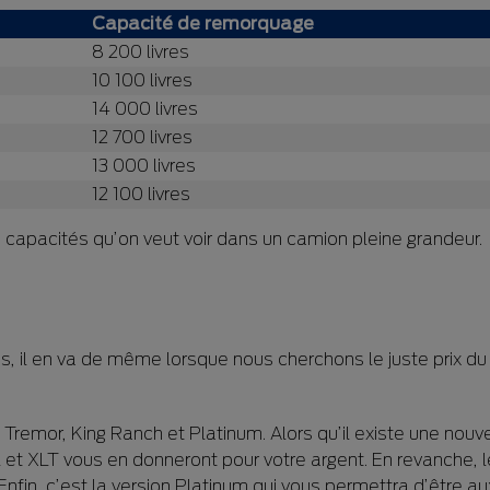
Capacité de remorquage
8 200 livres
10 100 livres
14 000 livres
12 700 livres
13 000 livres
12 100 livres
s capacités qu’on veut voir dans un camion pleine grandeur.
ires, il en va de même lorsque nous cherchons le juste prix du
t Tremor, King Ranch et Platinum. Alors qu’il existe une nouve
 et XLT vous en donneront pour votre argent. En revanche, 
nfin, c’est la version Platinum qui vous permettra d’être au