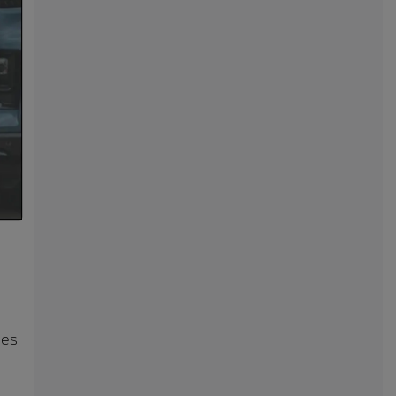
u
ses