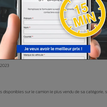
plaques de protection sous le véhicule, un système
e à la conduite hors route et le blocage du différentiel.
endu à toute la gamme de sécurité active, très développée
ment à l’avertisseur d’impact imminent, au freinage
seur de somnolence, au freinage automatique après impact, a
ve avec remorque et beaucoup plus encore.
 disponibles sur le camion le plus vendu de sa catégorie, 