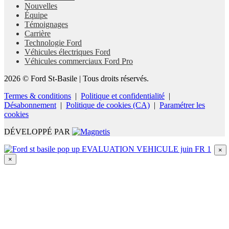
Nouvelles
Équipe
Témoignages
Carrière
Technologie Ford
Véhicules électriques Ford
Véhicules commerciaux Ford Pro
2026 © Ford St-Basile
| Tous droits réservés.
Termes & conditions
|
Politique et confidentialité
|
Désabonnement
|
Politique de cookies (CA)
|
Paramétrer les
cookies
DÉVELOPPÉ PAR
×
×