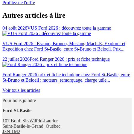
Profitez de l'offre
Autres articles à lire
04 août 2026
VUS Ford 2026 : découvrez toute la gamme
VUS Ford 2026 : Escape, Bronco, Mustang Mach-E, Explorer et
Expedition chez Ford St-Basile, entre St-Bruno et Beloeil. Prix...
22 juillet 2026
Ford Ranger 2026 : prix et fiche technique
Ford Ranger 2026 prix et fiche technique chez Ford St-Basile, entre
St-Bruno et Beloeil : moteurs, remorquage, charge utile...
Voir tous les articles
Pour nous joindre
Ford St-Basile
107 Boul. Sir-Wilfrid-Laurier
Saint-Basile-le-Grand
,
Québec
J3N 1M2