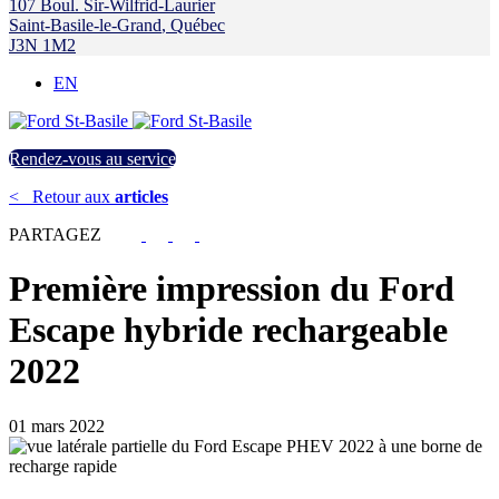
107 Boul. Sir-Wilfrid-Laurier
Saint-Basile-le-Grand
,
Québec
J3N 1M2
EN
Rendez-vous au service
<
Retour aux
articles
PARTAGEZ
Première impression du Ford
Escape hybride rechargeable
2022
01 mars 2022