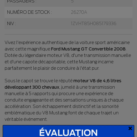
PASSAGERS :
5
NUMÉRO DE STOCK :
26270A
NIV :
1ZVHT85H085179336
Vivez l'expérience authentique de la voiture sport américaine
avec cette magnifique
Ford Mustang GT Convertible 2008
.
Dotée du légendaire moteur V8, d'une transmission manuelle
et d'une capote décapotable, cette Mustang incarne
parfaitement le plaisir de conduire à l'état pur.
Sous le capot se trouve le réputé
moteur V8 de 4,6 litres
développant 300 chevaux
, jumelé à une transmission
manuelle à 5 rapports qui procure une expérience de
conduite engageante et des sensations uniques à chaque
accélération. Son échappement distinctif et la sonorité
emblématique du V8 Mustang font de chaque trajet un
véritable événement.
×
Présentée dans l'élégante couleur
Vert Métallique Intérieur