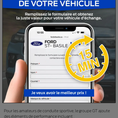
(Interior Accent Metallic)
avec intérieur en cuir rouge, cette
Mustang attire les regards partout où elle passe. Sa silhouette
classique, ses lignes musclées et sa capote souple électrique
rappellent l'héritage légendaire de la Mustang tout en offrant
un plaisir de conduite intemporel.
Cette version GT est équipée de plusieurs options
recherchées, notamment :
• Transmission manuelle à 5 vitesses
• Sièges en cuir
• Ensemble d'éclairage ambiant intérieur
• Siège conducteur à réglage électrique
• Climatisation
• Régulateur de vitesse
• Vitres, serrures et rétroviseurs électriques
• Volant gainé de cuir
• Capote électrique décapotable
• Jantes en aluminium
Pour les amateurs de conduite sportive, le groupe GT ajoute
des éléments de performance incluant :