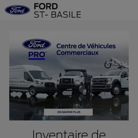
Inventaire de