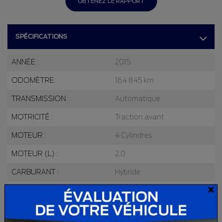
OBTENEZ LE RAPPORT
SPÉCIFICATIONS
ANNÉE :
2015
ODOMÈTRE:
164 845 km
TRANSMISSION :
Automatique
MOTRICITÉ :
Traction avant
MOTEUR :
4 Cylindres
MOTEUR (L) :
2.0
CARBURANT :
Hybride
×
COULEUR EXTÉRIEUR :
Blanc
PORTES :
4