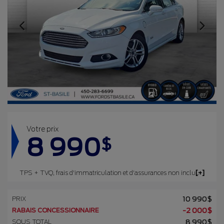
Votre prix
8 990
$
TPS + TVQ, frais d'immatriculation et d'assurances non inclus.
PRIX
10 990
$
RABAIS CONCESSIONNAIRE
-
2 000
$
SOUS TOTAL
8 990
$