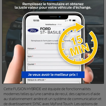
PASSAGERS :
5
NUMÉRO DE STOCK :
PF0921
NIV :
3FA6P0SU4FR246411
Découvrez cette **FORD FUSION HYBRIDE TITANIUM 2015**,
un véhicule hybride d'occasion qui combine élégance et
technologie avancée. Dotée d'un moteur à 4 cylindres et
d'une transmission automatique à variation continue, cette
voiture offre une performance économique et respectueuse
de l'environnement grâce à sa traction avant et son moteur
hybride . Avec un intérieur en cuir raffiné, vous profiterez de
sièges chauffants et d'une climatisation automatique à deux
zones pour un confort optimal, peu importe la saison.
Cette FUSION HYBRIDE est équipée de fonctionnalités
modernes telles qu'une caméra de recul, des capteurs d'aide
au stationnement arrière et un système de communication et
de divertissement SYNC avec MyFord Touch. Les options de