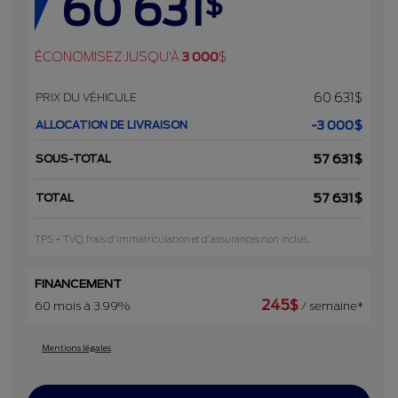
60 631
$
ÉCONOMISEZ JUSQU'À
3 000
$
PRIX DU VÉHICULE
60 631
$
ALLOCATION DE LIVRAISON
-3 000
$
SOUS-TOTAL
57 631
$
TOTAL
57 631
$
TPS + TVQ, frais d'immatriculation et d'assurances non inclus.
FINANCEMENT
245
$
60 mois à 3.99%
/ semaine*
Mentions légales