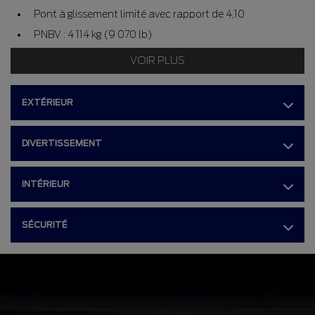
Pont à glissement limité avec rapport de 4,10
PNBV : 4 114 kg (9 070 lb)
Transmission avec refroidisseur d'huile
VOIR PLUS
Propulsion arrière
Chauffe-moteur
EXTÉRIEUR
Batterie sans entretien de 70 Ah avec protection
antidécharge
DIVERTISSEMENT
Alternateur de 250 A
Charge utile maximale de 2 198 kg
INTÉRIEUR
Amortisseurs avant à gaz sous pression et amortisseurs
arrière à gaz sous pression service dur
SÉCURITÉ
Barre antiroulis avant
Direction à assistance électrique
Réservoir de carburant de 95 L
Système d'échappement simple en acier inoxydable
Suspension avant à jambes de force avec ressorts