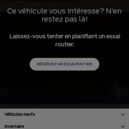
hélicoïdaux
Ce véhicule vous intéresse? N’en
Suspension arrière à essieu solide avec ressorts à lames
restez pas là!
Freins à disque aux 4 roues, à disques ventilés avant
avec antiblocage aux 4 roues, assistance au freinage,
aide au démarrage en côte et frein de stationnement
Laissez-vous tenter en planifiant un essai
électrique
routier.
RÉSERVEZ UN ESSAI ROUTIER
Véhicules neufs
Inventaire