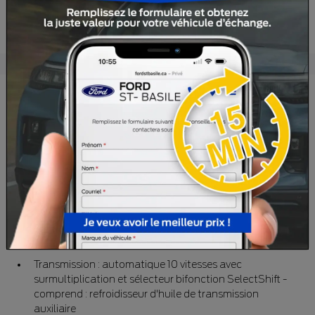
Spécifications
MÉCANIQUE
Moteur : V6 de 3,5 L injection directe et dans l'orifice
d'admission (polycarburant) -comprend : injection
dans l'orifice d'admission et compatibilité avec le
polycarburant E85
Transmission : automatique 10 vitesses avec
surmultiplication et sélecteur bifonction SelectShift -
comprend : refroidisseur d'huile de transmission
auxiliaire