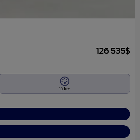
126 535
$
10 km